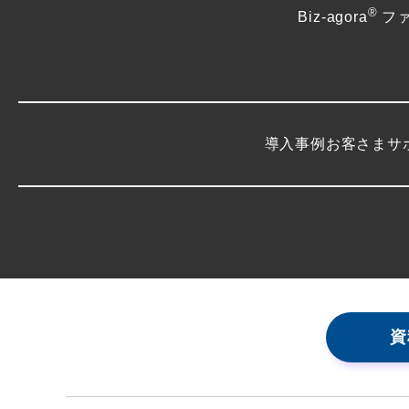
®
Biz-agora
フ
導入事例
お客さまサ
資