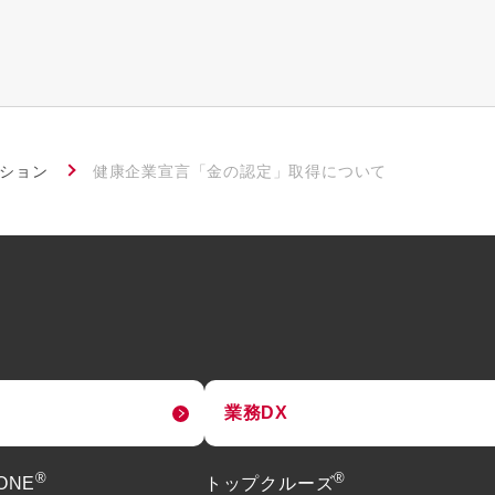
ーション
健康企業宣言「金の認定」取得について
業務DX
®
®
tONE
トップクルーズ