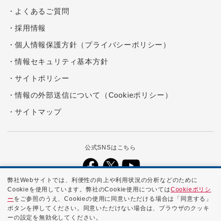
よくあるご質問
採用情報
個人情報保護方針（プライバシーポリシー）
情報セキュリティ基本方針
サイトポリシー
情報の外部送信について（Cookieポリシー）
サイトマップ
公式SNSはこちら
弊社Webサイトでは、利便性の向上や利用状況の分析などのために
Cookieを使用しています。弊社のCookie使用については
Cookieポリシ
本ホームページに記載する会社名、商品名、ブランド名などは、各社の
ー
をご参照のうえ、Cookieの使用に同意いただける場合は「同意する」
商号、登録商標、または商標です。
ボタンを押してください。同意いただけない場合は、ブラウザのクッキ
ーの設定を無効化してください。
Copyright ©
2026 NTTPC Communications, Inc. All Rights