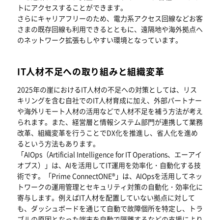
トにアクセスすることができます。
さらにキャリアフリーのため、電力系アクセス回線などお客
さまの既存回線も利用できるとともに、遠隔地や海外拠点へ
のネットワーク拡張もしやすい環境となっています。
IT人材不足への取り組みと組織変革
2025年の崖におけるIT人材の不足への対策としては、リス
キリングを含む自社でのIT人材育成に加え、外部パートナー
や海外リモート人材の活用などで人材不足を補う方法が考え
られます。また、経営層と情報システム部門が連携して業務
改革、組織変革を行うことでDX化を推進し、省人化を進め
るという方法もあります。
「AIOps（Artificial Intelligence for IT Operations、エーアイ
オプス）」は、AIを活用してIT運用を効率化・自動化する技
術です。「Prime ConnectONE®」は、AIOpsを活用してネッ
トワークの運用管理とセキュリティ対策の自動化・効率化に
寄与します。例えばIT人材を配置していない拠点に対して
も、ダッシュボードを通じて自動で故障個所を特定し、トラ
ブルの原因となった端末を自動で隔離するなどの支援により