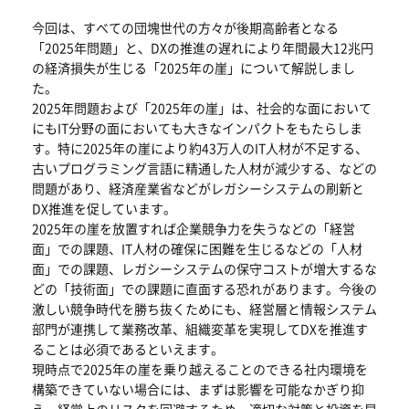
今回は、すべての団塊世代の方々が後期高齢者となる
「2025年問題」と、DXの推進の遅れにより年間最大12兆円
の経済損失が生じる「2025年の崖」について解説しまし
た。
2025年問題および「2025年の崖」は、社会的な面において
にもIT分野の面においても大きなインパクトをもたらしま
す。特に2025年の崖により約43万人のIT人材が不足する、
古いプログラミング言語に精通した人材が減少する、などの
問題があり、経済産業省などがレガシーシステムの刷新と
DX推進を促しています。
2025年の崖を放置すれば企業競争力を失うなどの「経営
面」での課題、IT人材の確保に困難を生じるなどの「人材
面」での課題、レガシーシステムの保守コストが増大するな
どの「技術面」での課題に直面する恐れがあります。今後の
激しい競争時代を勝ち抜くためにも、経営層と情報システム
部門が連携して業務改革、組織変革を実現してDXを推進す
ることは必須であるといえます。
現時点で2025年の崖を乗り越えることのできる社内環境を
構築できていない場合には、まずは影響を可能なかぎり抑
え、経営上のリスクを回避するため、適切な対策と投資を早