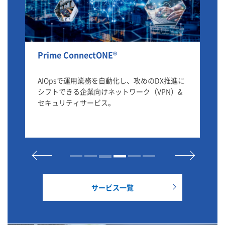
Prime ConnectONE®
Io
情
AIOpsで運用業務を自動化し、攻めのDX推進に
Io
用
シフトできる企業向けネットワーク（VPN）&
ス
セキュリティサービス。
サービス一覧