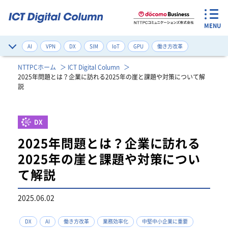
MENU
AI
VPN
DX
SIM
IoT
GPU
働き方改革
サイバー攻撃対策
デジタルツイン
ネットワーク構築改善
NTTPCホーム
ICT Digital Column
2025年問題とは？企業に訪れる2025年の崖と課題や対策について解
ゼロトラスト
健康管理
注目のワード一覧
説
DX
2025年問題とは？企業に訪れる
2025年の崖と課題や対策につい
て解説
2025.06.02
DX
AI
働き方改革
業務効率化
中堅中小企業に重要