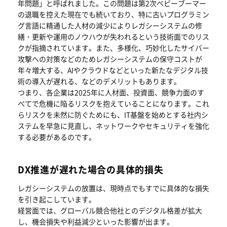
年問題」と呼ばれました。この問題は第2次ベビーブーマー
の退職を控えた現在でも続いており、特に古いプログラミン
グ言語に精通した人材の減少によりレガシーシステムの修
繕・更新や運用のノウハウが失われるという技術面でのリス
クが指摘されています。また、多様化、巧妙化したサイバー
攻撃への対策などのためレガシーシステムの保守コストが
年々増大する、AIやクラウドなどといった新たなデジタル技
術の導入が遅れる、などのデメリットもあります。
つまり、各企業は2025年に人材面、投資面、競争力面のす
べてで危機に陥るリスクを抱えていることになります。これ
らリスクを未然に防ぐためにも、IT基盤を始めとする社内シ
ステムを早急に見直し、ネットワークやセキュリティを強化
する必要があるのです。
DX推進が遅れた場合の具体的損失
レガシーシステムの放置は、現時点でもすでに具体的な損失
を引き起こしています。
経営面では、グローバル競合他社とのデジタル格差が拡大
し、機会損失や利益減少といった影響が出ます。