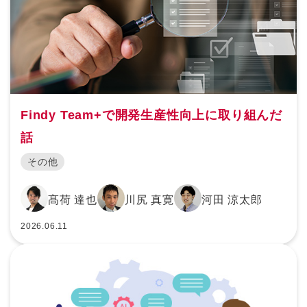
Findy Team+で開発生産性向上に取り組んだ
話
その他
髙荷 達也
川尻 真寛
河田 涼太郎
2026.06.11