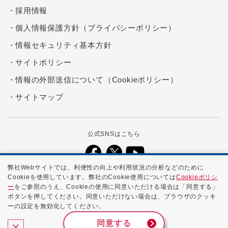
採用情報
個人情報保護方針（プライバシーポリシー）
情報セキュリティ基本方針
サイトポリシー
情報の外部送信について（Cookieポリシー）
サイトマップ
公式SNSはこちら
弊社Webサイトでは、利便性の向上や利用状況の分析などのために
Cookieを使用しています。弊社のCookie使用については
Cookieポリシ
本ホームページに記載する会社名、商品名、ブランド名などは、各社の
ー
をご参照のうえ、Cookieの使用に同意いただける場合は「同意する」
商号、登録商標、または商標です。
ボタンを押してください。同意いただけない場合は、ブラウザのクッキ
ーの設定を無効化してください。
Copyright ©
2026 NTTPC Communications, Inc. All Rights
Reserved.
同意する