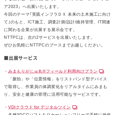
ア2023』へ出展いたします。
今回のテーマ｢実践インフラＤＸ 未来の土木施工に向け
て｣のもと、ICT施工、調査計測/設計/維持管理、IT関連
に関わる企業が出展する展示会です。
NTTPCは、次の2サービスを出展いたします。
ぜひお気軽にNTTPCのブースまでお越しください。
■出展サービス
・
みまもりがじゅ丸®フィールド利用向けプラン
「脈拍」や「位置情報」をリストバンド型デバイス
で取得し、作業員の体調変化をリアルタイムにみまも
り、安全と健康の管理に活用可能なサービスです。
・
VDIクラウド for デジタルツイン
各種3DCGソフトをロケーションフリーで手軽に操作