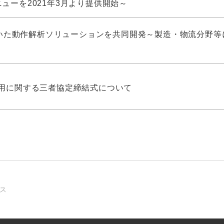
ューを2021年3月より提供開始～
を用いた動作解析ソリューションを共同開発～製造・物流分野
活用に関する三者協定締結式について
ース