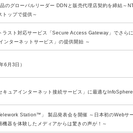
製品のグローバルリーダー DDNと販売代理店契約を締結～NTTP
ストップで提供～
スト対応サービス「Secure Access Gateway」
Eインターネットサービス」の提供開始 ～
年6月3日）
セキュアインターネット接続サービス」に最適なInfoSpher
lework Station™」 製品発表会を開催 ～日本初の
築機器を体験したメディアからは驚きの声が！～