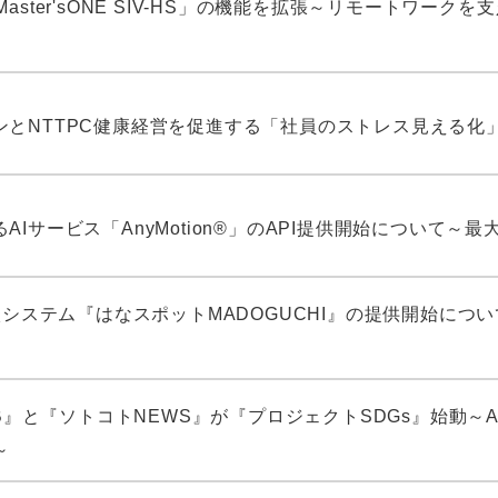
aster'sONE SIV-HS」の機能を拡張～リモートワ
ンとNTTPC健康経営を促進する「社員のストレス見える化
AIサービス「AnyMotion®」のAPI提供開始について
商談システム『はなスポットMADOGUCHI』の提供開始に
ion LAB』と『ソトコトNEWS』が『プロジェクトSDGs』
～