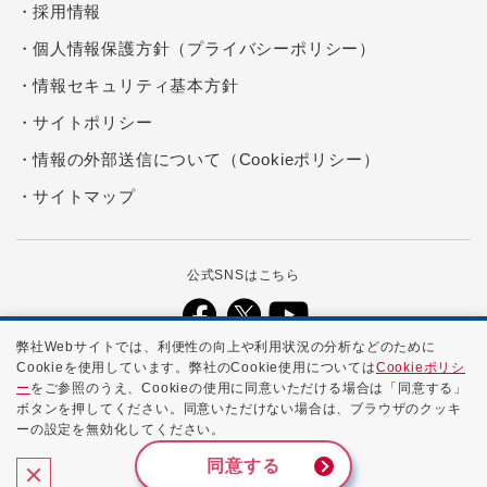
採用情報
個人情報保護方針（プライバシーポリシー）
情報セキュリティ基本方針
サイトポリシー
情報の外部送信について（Cookieポリシー）
サイトマップ
公式SNSはこちら
弊社Webサイトでは、利便性の向上や利用状況の分析などのために
Cookieを使用しています。弊社のCookie使用については
Cookieポリシ
本ホームページに記載する会社名、商品名、ブランド名などは、各社の
ー
をご参照のうえ、Cookieの使用に同意いただける場合は「同意する」
商号、登録商標、または商標です。
ボタンを押してください。同意いただけない場合は、ブラウザのクッキ
ーの設定を無効化してください。
Copyright ©
2026 NTTPC Communications, Inc. All Rights
Reserved.
同意する