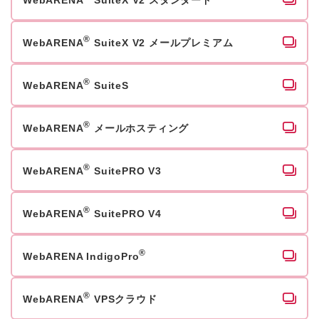
®
WebARENA
SuiteX V2 メールプレミアム
®
WebARENA
SuiteS
®
WebARENA
メールホスティング
®
WebARENA
SuitePRO V3
®
WebARENA
SuitePRO V4
®
WebARENA IndigoPro
®
WebARENA
VPSクラウド