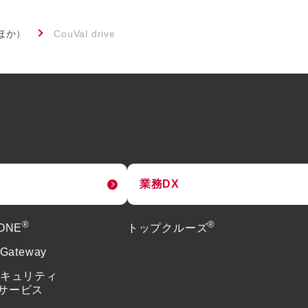
ほか）
CouVal drive
業務DX
®
®
tONE
トップクルーズ
 Gateway
セキュリティ
サービス