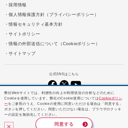
採用情報
個人情報保護方針（プライバシーポリシー）
情報セキュリティ基本方針
サイトポリシー
情報の外部送信について（Cookieポリシー）
サイトマップ
公式SNSはこちら
弊社Webサイトでは、利便性の向上や利用状況の分析などのために
Cookieを使用しています。弊社のCookie使用については
Cookieポリシ
本ホームページに記載する会社名、商品名、ブランド名などは、各社の
ー
をご参照のうえ、Cookieの使用に同意いただける場合は「同意する」
商号、登録商標、または商標です。
ボタンを押してください。同意いただけない場合は、ブラウザのクッキ
ーの設定を無効化してください。
Copyright ©
2026 NTTPC Communications, Inc. All Rights
Reserved.
同意する