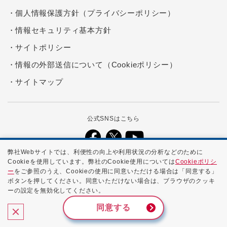
個人情報保護方針（プライバシーポリシー）
情報セキュリティ基本方針
サイトポリシー
情報の外部送信について（Cookieポリシー）
サイトマップ
公式SNSはこちら
弊社Webサイトでは、利便性の向上や利用状況の分析などのために
Cookieを使用しています。弊社のCookie使用については
Cookieポリシ
本ホームページに記載する会社名、商品名、ブランド名などは、各社の
ー
をご参照のうえ、Cookieの使用に同意いただける場合は「同意する」
商号、登録商標、または商標です。
ボタンを押してください。同意いただけない場合は、ブラウザのクッキ
ーの設定を無効化してください。
Copyright ©
2026 NTTPC Communications, Inc. All Rights
Reserved.
同意する