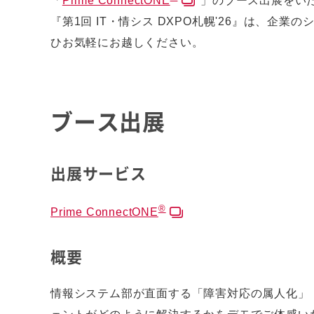
「
Prime ConnectONE
」のブース出展をい
『第1回 IT・情シス DXPO札幌'26』は、
ひお気軽にお越しください。
ブース出展
出展サービス
®
Prime ConnectONE
概要
情報システム部が直面する「障害対応の属人化」