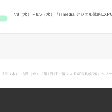
7/8（水）～8/5（水）『ITmedia デジタル戦略EXP
7/2（木）～3日（金）『第1回 IT・情シス DXPO札幌'26』へ