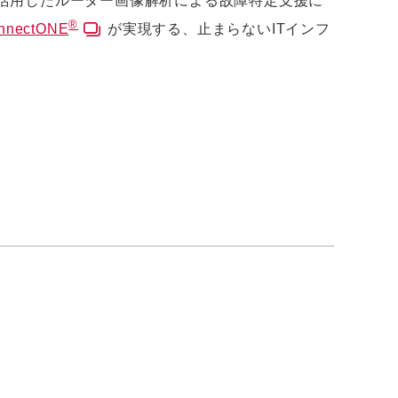
を活用したルーター画像解析による故障特定支援に
®
onnectONE
が実現する、止まらないITインフ