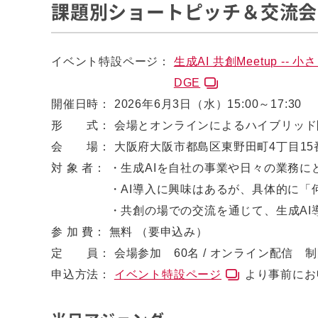
課題別ショートピッチ＆交流会
イベント特設ページ：
生成AI 共創Meetup 
DGE
開催日時：
2026年6月3日（水）15:00～17:30
形 式：
会場とオンラインによるハイブリッド
会 場：
大阪府大阪市都島区東野田町4丁目15番82
対 象 者：
・生成AIを自社の事業や日々の業務に
・AI導入に興味はあるが、具体的に「
・共創の場での交流を通じて、生成AI
参 加 費：
無料 （要申込み）
定 員：
会場参加 60名 / オンライン配信 
申込方法：
イベント特設ページ
より事前にお