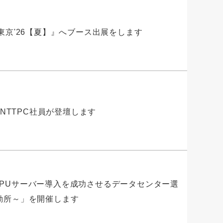
PO東京'26【夏】』へブース出展をします
 夏』にNTTPC社員が登壇します
向けGPUサーバー導入を成功させるデータセンター選
勘所～」を開催します