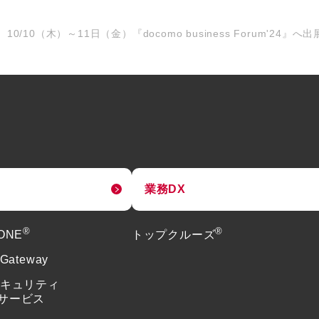
10/10（木）～11日（金）『docomo business Forum'24』へ
業務DX
®
®
tONE
トップクルーズ
 Gateway
セキュリティ
サービス