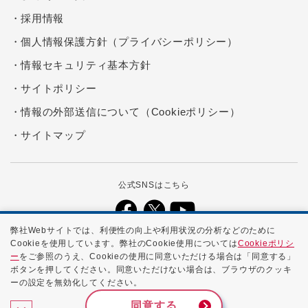
採用情報
個人情報保護方針（プライバシーポリシー）
情報セキュリティ基本方針
サイトポリシー
情報の外部送信について（Cookieポリシー）
サイトマップ
公式SNSはこちら
弊社Webサイトでは、利便性の向上や利用状況の分析などのために
Cookieを使用しています。弊社のCookie使用については
Cookieポリシ
本ホームページに記載する会社名、商品名、ブランド名などは、各社の
ー
をご参照のうえ、Cookieの使用に同意いただける場合は「同意する」
商号、登録商標、または商標です。
ボタンを押してください。同意いただけない場合は、ブラウザのクッキ
ーの設定を無効化してください。
Copyright ©
2026 NTTPC Communications, Inc. All Rights
Reserved.
同意する