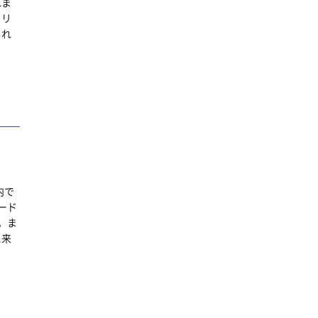
れま
るリ
しれ
内で
ード
。ま
に来