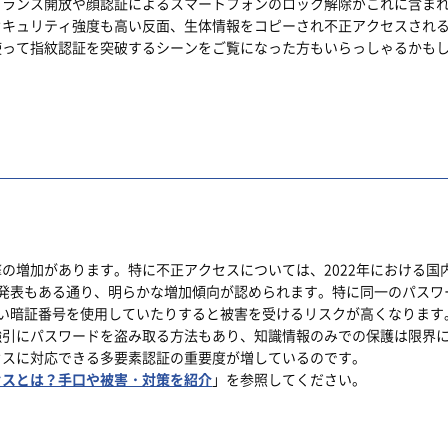
トランス開放や顔認証によるスマートフォンのロック解除がこれに含ま
セキュリティ強度も高い反面、生体情報をコピーされ不正アクセスされ
使って指紋認証を突破するシーンをご覧になった方もいらっしゃるかも
景
の増加があります。特に不正アクセスについては、2022年における国
という発表もある通り、明らかな増加傾向が認められます。特に同一のパスワ
い暗証番号を使用していたりすると被害を受けるリスクが高くなります
強引にパスワードを盗み取る方法もあり、知識情報のみでの保護は限界
セスに対応できる多要素認証の重要度が増しているのです。
セスとは？手口や被害・対策を紹介
」を参照してください。