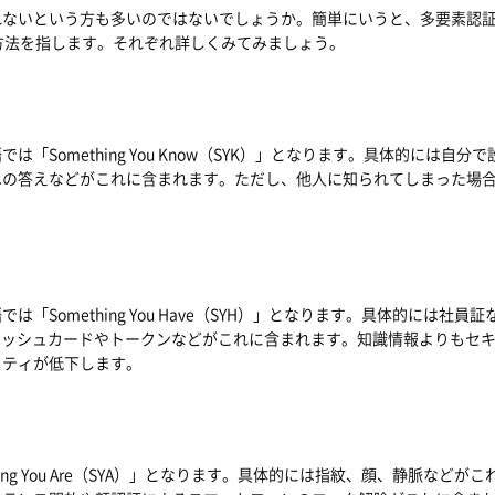
れないという方も多いのではないでしょうか。簡単にいうと、多要素認
方法を指します。それぞれ詳しくみてみましょう。
omething You Know（SYK）」となります。具体的には自分で
への答えなどがこれに含まれます。ただし、他人に知られてしまった場
omething You Have（SYH）」となります。具体的には社員証
ャッシュカードやトークンなどがこれに含まれます。知識情報よりもセ
リティが低下します。
g You Are（SYA）」となります。具体的には指紋、顔、静脈などがこ