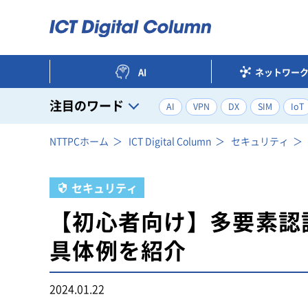
AI
ネットワー
注目のワード
AI
VPN
DX
SIM
IoT
注目のワード一覧
NTTPCホーム
ICT Digital Column
セキュリティ
セキュリティ
【初心者向け】多要素認
具体例を紹介
2024.01.22