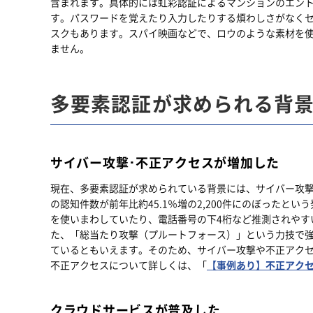
含まれます。具体的には虹彩認証によるマンションのエン
す。パスワードを覚えたり入力したりする煩わしさがなく
スクもあります。スパイ映画などで、ロウのような素材を
ません。
多要素認証が求められる背
サイバー攻撃･不正アクセスが増加した
現在、多要素認証が求められている背景には、サイバー攻撃
の認知件数が前年比約45.1％増の2,200件にのぼった
を使いまわしていたり、電話番号の下4桁など推測されやす
た、「総当たり攻撃（プルートフォース）」という力技で
ているともいえます。そのため、サイバー攻撃や不正アク
不正アクセスについて詳しくは、「
【事例あり】不正アク
クラウドサービスが普及した