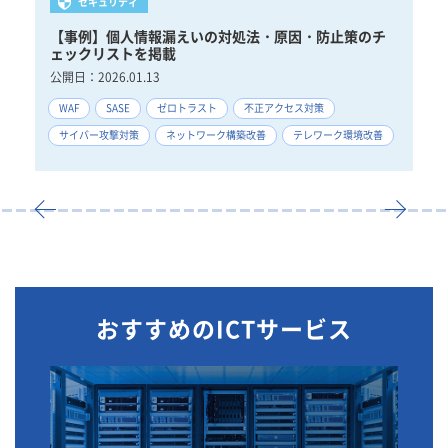
セキュリティ
チ
【被害事例】トロイの木馬とは？感染経路や7つの防止
【
対策を解説
比
公開日：
2026.01.13
公
不正アクセス対策
サイバー攻撃対策
DDoS
スパムメール
W
善
SASE
テレワーク環境改善
中堅中小企業に重要
ネ
おすすめのICTサービス