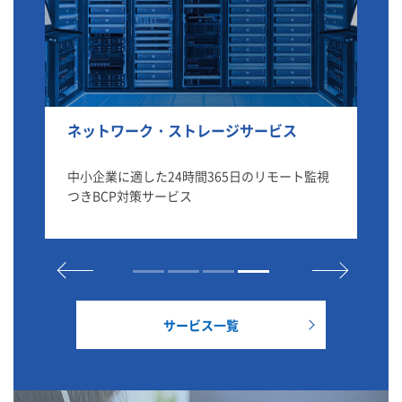
ネットワーク・ストレージサービス
Se
撃か
中小企業に適した24時間365日のリモート監視
S
ービ
つきBCP対策サービス
機
ー
サービス一覧