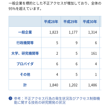
一般企業を標的とした不正アクセスが増加しており、全体の
95%を超えています。
平成28年
平成29年
平成30年
令和
一般企業
1,823
1,177
1,314
2
行政機関等
5
9
6
大学、研究機関等
2
5
161
プロバイダ
6
6
4
その他
4
5
1
計
1,840
1,202
1,486
2
参考：不正アクセス行為の発生状況及びアクセス制御機
能に関する技術の研究開発の状況