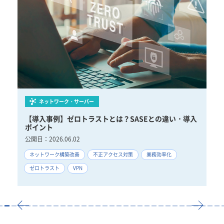
ネットワーク・サーバー
対策
【導入事例】ゼロトラストとは？SASEとの違い・導入
【
ポイント
ポ
公開日：
2026.06.02
公
げ
ネットワーク構築改善
不正アクセス対策
業務効率化
V
ゼロトラスト
VPN
中