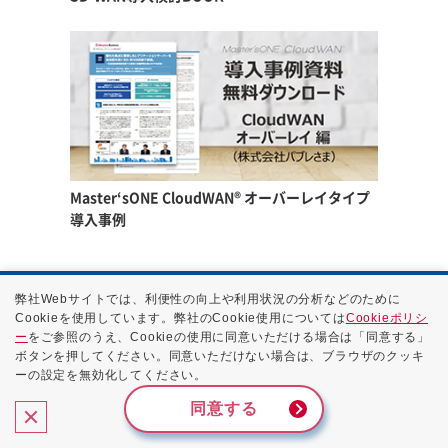
Master‘sONE CloudWAN®
オーバーレイタイプ
導入事例
弊社Webサイトでは、利便性の向上や利用状況の分析などのために
Cookieを使用しています。弊社のCookie使用については
Cookieポリシ
災害・工事・故障情報
ー
をご参照のうえ、Cookieの使用に同意いただける場合は「同意する」
ボタンを押してください。同意いただけない場合は、ブラウザのクッキ
よくあるご質問
ーの設定を無効化してください。
採用情報
同意する
個人情報保護方針（プライバシーポリシー）