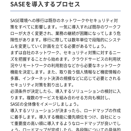
SASEを導入するプロセス
SASE環境への移行は既存のネットワークやセキュリティ対
策をすべてに影響します。一気に導入すれば既存のワークフ
ローが大きく変更され、業務の継続が困難になってしまう危
険性があります。移行に際しては数年単位で段階的にシステ
ムを変更していく計画を立てる必要があるでしょう。
まずは自社のネットワーク、セキュリティ対策に対するニー
ズを把握することから始めます。クラウドサービスの利用状
況やリモートワークの利用割合などから必要なネットワーク
機能を決定します。また、取り扱う個人情報など機密情報の
多寡、インターネット決済の規模などに応じて必要とされる
セキュリティ対策を割り出します。
必須条件が決定したら、導入するソリューションの検討に入
ります。複数のサービスを組み合わせる方向も検討し、
SASEの全体像をイメージしましょう。
導入するソリューションが決まったら、ロードマップの作成
に着手します。導入する機能に優先順位をつけ、自社にとっ
て重要度の高い順に導入するようなロードマップが良いでし
ょう。ロードマップが完成したら、各段階についての具体的