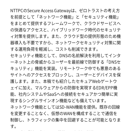
NTTPCのSecure Access Gatewayは、ゼロトラストの考え方
を前提として「ネットワーク機能」と「セキュリティ機能」
をまとめて提供するフレームワークで、クラウドサービスへ
の快適なアクセスと、ハイブリッドワーク時代のセキュリテ
ィ対策を提供します。また、クラウド型の提供形態のため機
器導入も不要ですから、ネットワークセキュリティ対策に関
する運用負荷を軽減し、コストも削減できます。
セキュリティ機能として、DNSの名前解決を利用してインタ
ーネット上の脅威からユーザーを最前線で防御する「DNSセ
キュリティ」機能を実装。リモートワーク中でも悪意のある
サイトへのアクセスをブロックし、ユーザーとデバイスを保
護します。また、本稿でも紹介したセキュアWebゲートウ
ェイに加え、マルウェアからの防御を実現するEDR/EPP機
能、社内システムやSaaSへの接続をセキュアかつ簡単に実
現するシングルサインオン機能なども備えています。
ネットワーク機能としてはSD-WAN機能を提供。既存の回線
を変更することなく、仮想のWANを構成することで通信を
制御し、トラフィックの集中を回避することが可能となりま
す。