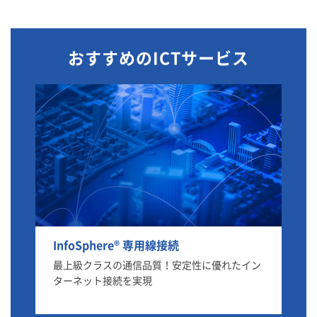
おすすめのICTサービス
Prime ConnectONE®
Ma
イン
AIOpsで運用業務を自動化し、攻めのDX推進に
S
シフトできる企業向けネットワーク（VPN）&
性
セキュリティサービス。