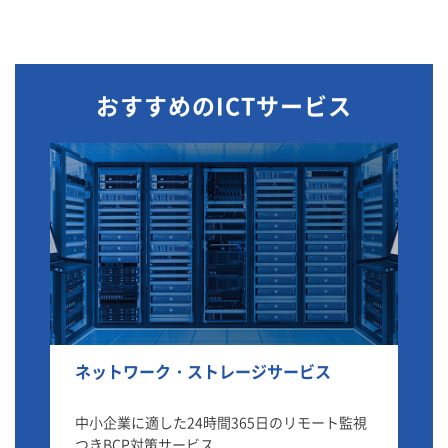
おすすめのICTサービス
ワーク・ストレージサービス
Secure Access Gat
に適した24時間365日のリモート監視
SASEに基づきネット
P対策サービス
機能を一元的に提供。安