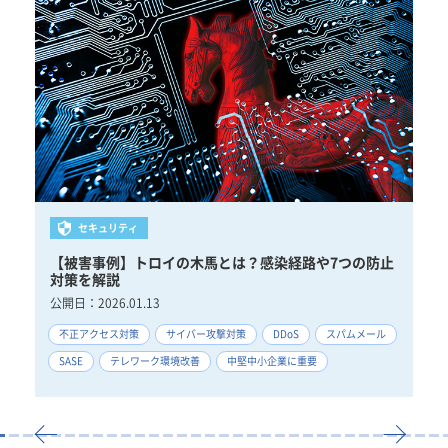
セキュリティ
チ
【被害事例】トロイの木馬とは？感染経路や7つの防止
【
対策を解説
比
公開日：
2026.01.13
公
不正アクセス対策
サイバー攻撃対策
DDoS
スパムメール
W
善
SASE
テレワーク環境改善
中堅中小企業に重要
ネ