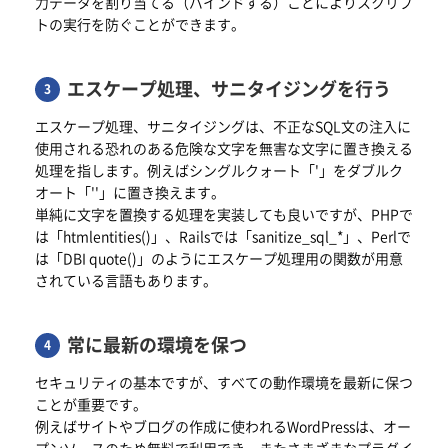
力データを割り当てる（バインドする）ことによりスクリプ
トの実行を防ぐことができます。
エスケープ処理、サニタイジングを行う
エスケープ処理、サニタイジングは、不正なSQL文の注入に
使用される恐れのある危険な文字を無害な文字に置き換える
処理を指します。例えばシングルクォート「'」をダブルク
オート「''」に置き換えます。
単純に文字を置換する処理を実装しても良いですが、PHPで
は「htmlentities()」、Railsでは「sanitize_sql_*」、Perlで
は「DBI quote()」のようにエスケープ処理用の関数が用意
されている言語もあります。
常に最新の環境を保つ
セキュリティの基本ですが、すべての動作環境を最新に保つ
ことが重要です。
例えばサイトやブログの作成に使われるWordPressは、オー
プンソースのため無料で利用でき、またさまざまなプラグイ