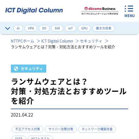
MENU
AI
VPN
DX
SIM
IoT
GPU
働き方改革
サイバー攻撃対策
デジタルツイン
ネットワーク構築改善
NTTPCホーム
ICT Digital Column
セキュリティ
ランサムウェアとは？対策・対処方法とおすすめツールを紹介
ゼロトラスト
健康管理
注目のワード一覧
セキュリティ
ランサムウェアとは？
対策・対処方法とおすすめツール
を紹介
2021.04.22
不正アクセス対策
サイバー攻撃対策
ネットワーク構築改善
SASE
ゼロトラスト