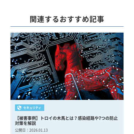
関連するおすすめ記事
セキュリティ
チ
【被害事例】トロイの木馬とは？感染経路や7つの防止
【
対策を解説
比
公開日：
2026.01.13
公