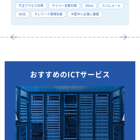
不正アクセス対策
サイバー攻撃対策
DDoS
スパムメール
W
善
SASE
テレワーク環境改善
中堅中小企業に重要
ネ
おすすめのICTサービス