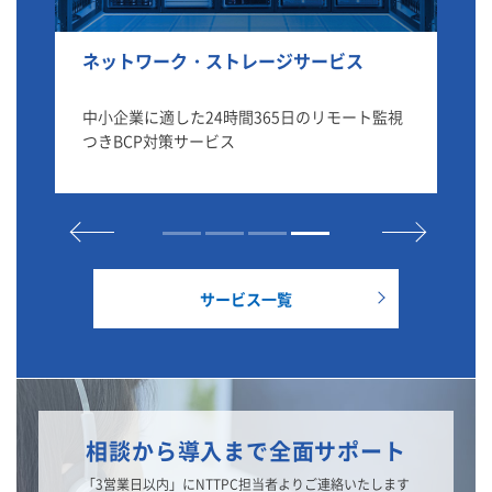
ネットワーク・ストレージサービス
Se
撃か
中小企業に適した24時間365日のリモート監視
S
ービ
つきBCP対策サービス
機
ー
サービス一覧
相談から導入まで全面サポート
「3営業日以内」にNTTPC担当者よりご連絡いたします