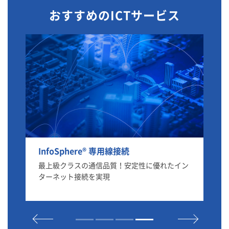
おすすめのICTサービス
InfoSphere® 専用線接続
Pr
ター
最上級クラスの通信品質！安定性に優れたイン
AI
ターネット接続を実現
シ
セ