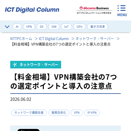
MENU
AI
VPN
DX
SIM
IoT
GPU
働き方改革
サイバー攻撃対策
デジタルツイン
ネットワーク構築改善
NTTPCホーム
ICT Digital Column
ネットワーク・サーバー
【料金相場】VPN構築会社の7つの選定ポイントと導入の注意点
ゼロトラスト
健康管理
注目のワード一覧
ネットワーク・サーバー
【料金相場】VPN構築会社の7つ
の選定ポイントと導入の注意点
2026.06.02
ネットワーク構築改善
業務効率化
VPN
IP-VPN