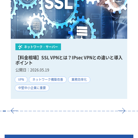
ネットワーク・サーバー
導入
【料金相場】SSL VPNとは？IPsec VPNとの違いと導入
【
ポイント
ン
公開日：
2026.05.19
公
VPN
ネットワーク構築改善
業務効率化
V
中堅中小企業に重要