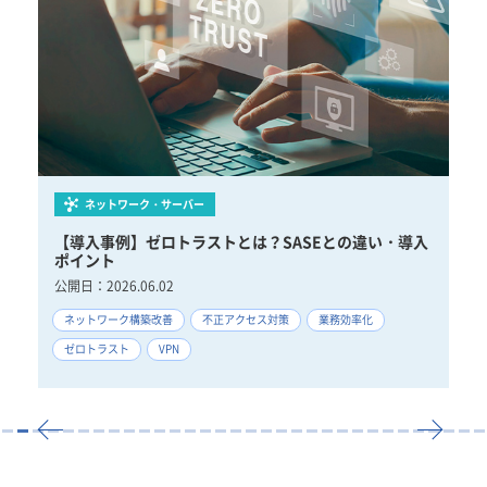
ネットワーク・サーバー
対策
【導入事例】ゼロトラストとは？SASEとの違い・導入
【
ポイント
ポ
公開日：
2026.06.02
公
げ
ネットワーク構築改善
不正アクセス対策
業務効率化
V
ゼロトラスト
VPN
中