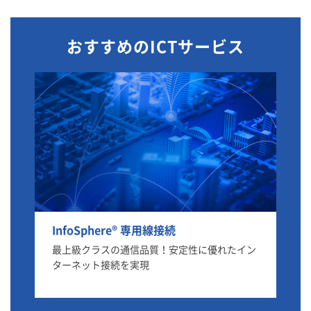
おすすめのICTサービス
InfoSphere® 専用線接続
Pr
ター
最上級クラスの通信品質！安定性に優れたイン
AI
ターネット接続を実現
シ
セ