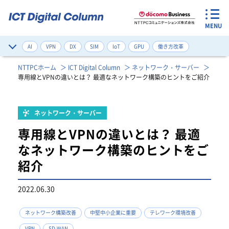
MENU
AI
VPN
DX
SIM
IoT
GPU
働き方改革
サイバー攻撃対策
デジタルツイン
ネットワーク構築改善
NTTPCホーム
ICT Digital Column
ネットワーク・サーバー
専用線とVPNの違いとは？ 最適なネットワーク構築のヒントをご紹介
ゼロトラスト
健康管理
注目のワード一覧
ネットワーク・サーバー
専用線とVPNの違いとは？ 最適
なネットワーク構築のヒントをご
紹介
2022.06.30
ネットワーク構築改善
中堅中小企業に重要
テレワーク環境改善
VPN
SD-WAN