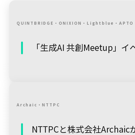
QUINTBRIDGE・ONIXION・Lightblue・APT
「生成AI 共創Meetup」
Archaic・NTTPC
NTTPCと株式会社Archai