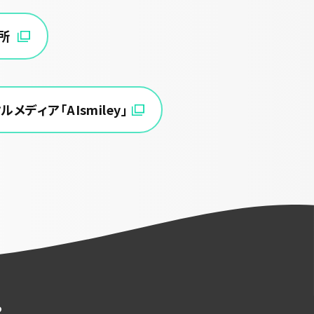
究所
ディア「AIsmiley」
ら