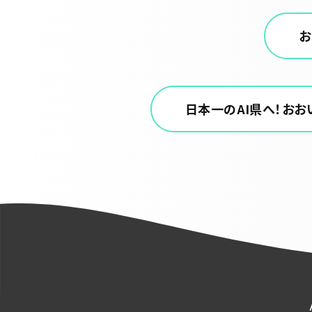
お
日本一のAI県へ！おおい