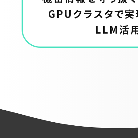
――GPUクラスタで
LLM活