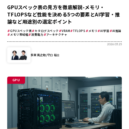
GPUスペック表の見方を徹底解説-メモリ・
TFLOPSなど性能を決める5つの要素とAI学習・推
論など用途別の選定ポイント
GPUスペック表
カタログスペック
VRAM
TFLOPS
メモリ
AI学習
AI推論
メモリ帯域幅
消費電力
アーキテクチャ
2026.03.25
多賀 晃之助/守口 裕士
GPU