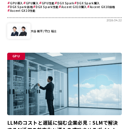
GPU導入
GPU購入
GPU性能
DGX Spark
DGX Spark購入
DGX Spark価格
DGX Spark性能
Ascent GX10購入
Ascent GX10価格
Ascent GX10性能
2026.04.22
大谷 航平/守口 裕士
GPU
LLMのコストと遅延に悩む企業必見：SLMで解決