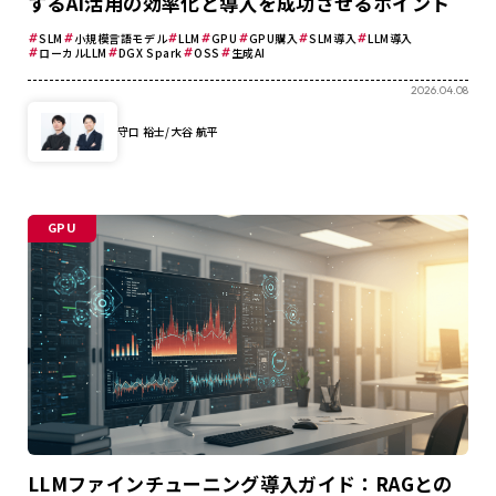
するAI活用の効率化と導入を成功させるポイント
SLM
小規模言語モデル
LLM
GPU
GPU購入
SLM導入
LLM導入
ローカルLLM
DGX Spark
OSS
生成AI
2026.04.08
守口 裕士/大谷 航平
GPU
LLMファインチューニング導入ガイド：RAGとの