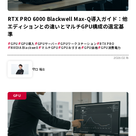
RTX PRO 6000 Blackwell Max-Q導入ガイド：他
エディションとの違いとマルチGPU構成の選定基
準
GPU
GPU導入
GPUサーバー
GPUワークステーション
RTX PRO
NVIDIA Blackwell
マルチGPU
GPUおすすめ
GPU価格
GPU消費電力
2026.02.18
守口 裕士
GPU