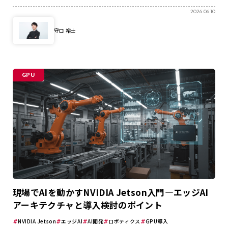
2026.06.10
守口 裕士
GPU
現場でAIを動かすNVIDIA Jetson入門―エッジAI
アーキテクチャと導入検討のポイント
NVIDIA Jetson
エッジAI
AI開発
ロボティクス
GPU導入