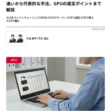
違いから代表的な手法、GPUの選定ポイントまで
解説
LLMファインチューニング
RAG
GPUサーバー
GPU選定
GPU導入
GPU購入
2026.04.08
大谷 航平/守口 裕士
GPU