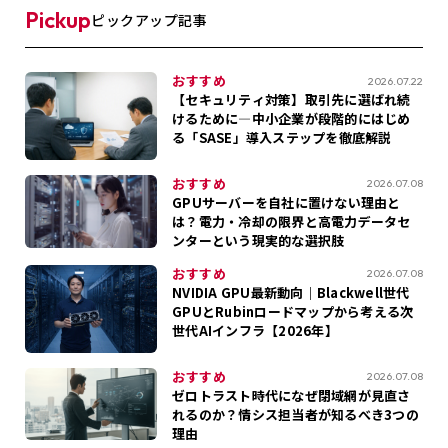
Pickup
ピックアップ記事
おすすめ
2026.07.22
【セキュリティ対策】取引先に選ばれ続
けるために―中小企業が段階的にはじめ
る「SASE」導入ステップを徹底解説
おすすめ
2026.07.08
GPUサーバーを自社に置けない理由と
は？電力・冷却の限界と高電力データセ
ンターという現実的な選択肢
おすすめ
2026.07.08
NVIDIA GPU最新動向｜Blackwell世代
GPUとRubinロードマップから考える次
世代AIインフラ【2026年】
おすすめ
2026.07.08
ゼロトラスト時代になぜ閉域網が見直さ
れるのか？情シス担当者が知るべき3つの
理由