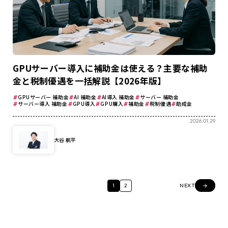
GPUサーバー導入に補助金は使える？主要な補助
金と税制優遇を一括解説【2026年版】
GPUサーバー 補助金
AI 補助金
AI導入 補助金
サーバー 補助金
サーバー導入 補助金
GPU導入
GPU購入
補助金
税制優遇
助成金
2026.01.29
大谷 航平
1
2
NEXT