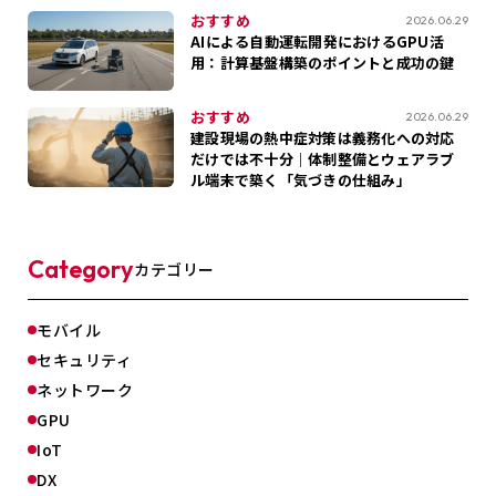
おすすめ
2026.06.29
AIによる自動運転開発におけるGPU活
用：計算基盤構築のポイントと成功の鍵
おすすめ
2026.06.29
建設現場の熱中症対策は義務化への対応
だけでは不十分｜体制整備とウェアラブ
ル端末で築く「気づきの仕組み」
Category
カテゴリー
モバイル
セキュリティ
ネットワーク
GPU
IoT
DX