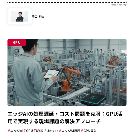
2026.06.29
守口 裕士
GPU
エッジAIの処理遅延・コスト問題を克服：GPU活
用で実現する現場課題の解決アプローチ
エッジAI
GPU
NVIDIA Jetson
エッジAI課題
GPU導入