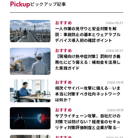
Pickup
ピックアップ記事
おすすめ
2026.05.27
一人作業の見守りと安全対策を解
説：事故防止の基本とウェアラブル
デバイス導入前の確認ポイント
おすすめ
2026.05.27
【現場向け熱中症対策】罰則付き義
務化にどう備える：補助金を活用し
た実践ガイド
おすすめ
2026.05.13
相次ぐサイバー攻撃に備える―いま
本当に対策すべき社内ネットワーク
は何か？
おすすめ
2026.05.13
サプライチェーン攻撃、自社だけの
対策では防げない？経産省のセキュ
リティ対策評価制度と企業が取るべ
きセキュリティ対策
おすすめ
2026.04.22