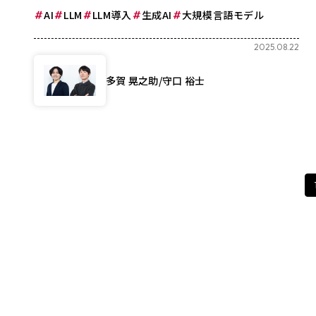
AI
LLM
LLM導入
生成AI
大規模言語モデル
2025.08.22
多賀 晃之助/守口 裕士