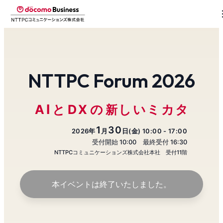
NT
T
PC Forum 2026
I
A
と
DX
の
し
い
ミ
カ
タ
新
1
30
2026年
月
日(金) 10:00 - 17:00
受付開始 10:00 最終受付 16:30
NTTPCコミュニケーションズ株式会社本社 受付11階
本イベントは終了いたしました。