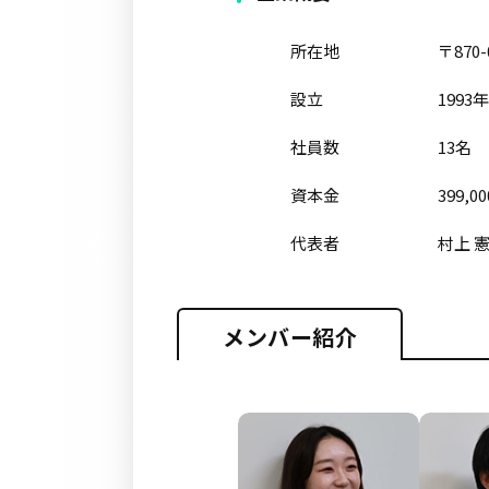
所在地
〒87
設立
1993
社員数
13名
資本金
399,0
代表者
村上 
メンバー紹介