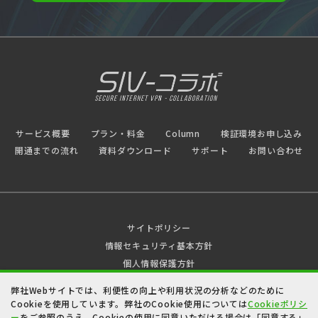
サービス概要
プラン・料金
Column
検証環境お申し込み
開通までの流れ
資料ダウンロード
サポート
お問い合わせ
サイトポリシー
情報セキュリティ基本方針
個人情報保護方針
弊社Webサイトでは、利便性の向上や利用状況の分析などのために
※本ホームページに記載する会社名、商品名、ブランド名などは、
Cookieを使用しています。弊社のCookie使用については
Cookieポリシ
各社の商号、登録商標、または商標です。
ー
をご参照のうえ、Cookieの使用に同意いただける場合は「同意する」