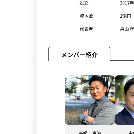
設立
2017
資本金
2億円
代表者
畠山 
メンバー紹介
高師 克治
中