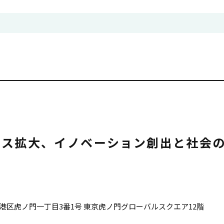
ネス拡大、イノベーション創出と社会
港区虎ノ門一丁目3番1号 東京虎ノ門グローバルスクエア12階