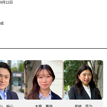
年9月22日
孝成
山 裕心
木原 聖奈
星﨑 菜乃