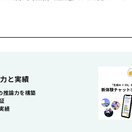
術力と実績
等の推論力を構築
証
ド実績