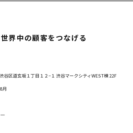
と世界中の顧客をつなげる
渋谷区道玄坂１丁目１２−１ 渋谷マークシティWEST棟 22F
年8月
喬一