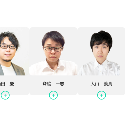
西田 慶
斉脇 一志
大山 義貴