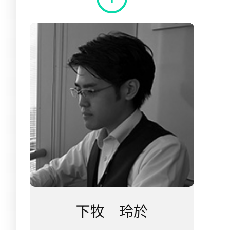
下牧 玲於