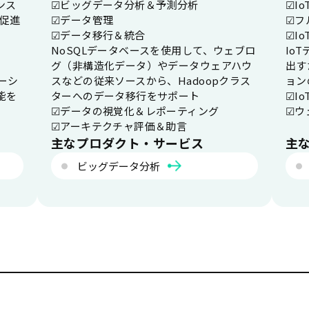
ンス
☑ビッグデータ分析＆予測分析
☑I
を促進
☑データ管理
☑フ
☑データ移行＆統合
☑I
NoSQLデータベースを使用して、ウェブロ
Io
グ（非構造化データ）やデータウェアハウ
出す
ーシ
スなどの従来ソースから、Hadoopクラス
ョン
能を
ターへのデータ移行をサポート
☑I
☑データの視覚化＆レポーティング
☑ウ
☑アーキテクチャ評価＆助言
主なプロダクト・サービス
主
ビッグデータ分析