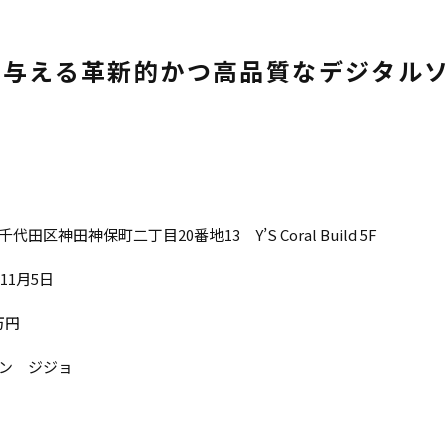
を与える革新的かつ高品質なデジタル
代田区神田神保町二丁目20番地13 Y’S Coral Build 5F
年11月5日
0万円
ン ジジョ