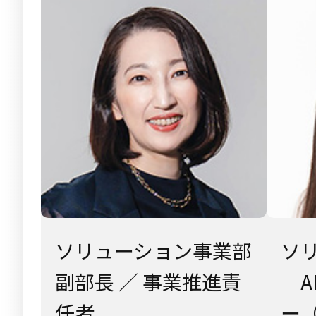
ソリューション事業部
ソ
副部長 ／ 事業推進責
A
任者
ー（A