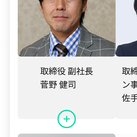
取締役 副社長
取
菅野 健司
ン
佐手