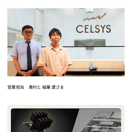
営業担当 貴村と 稲葉 遼さま