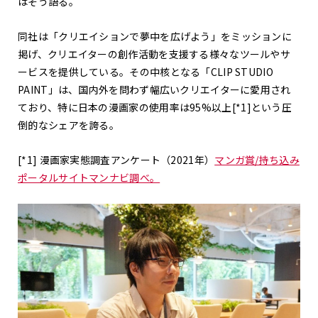
はそう語る。
同社は「クリエイションで夢中を広げよう」をミッションに
掲げ、クリエイターの創作活動を支援する様々なツールやサ
ービスを提供している。その中核となる「CLIP STUDIO
PAINT」は、国内外を問わず幅広いクリエイターに愛用され
ており、特に日本の漫画家の使用率は95%以上
[*1]
という圧
倒的なシェアを誇る。
[*1]
漫画家実態調査アンケート（2021年）
マンガ賞/持ち込み
ポータルサイトマンナビ調べ。