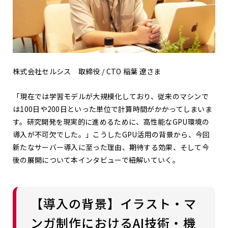
株式会社セルシス 取締役 / CTO 稲葉 遼さま
「現在では学習モデルが大規模化しており、従来のマシンで
は
100
日や
200
日といった単位で計算時間がかかってしまいま
す。研究開発を現実的に進めるために、高性能な
GPU
環境の
導入が不可欠でした。」
こうした
GPU
活用の背景から、今回
新たなサーバー導入に至った理由、期待する効果、そして今
後の展開について本インタビューで紐解いていく。
【導入の背景】
イラスト・マ
ンガ制作におけるAI技術・機