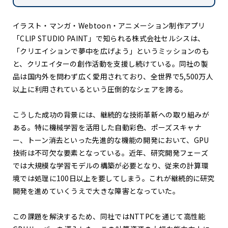
イラスト・マンガ・
Webtoon
・アニメーション制作アプリ
「
CLIP STUDIO PAINT
」で知られる
株式会社
セルシス
は、
「クリエイションで夢中を広げよう」というミッションのも
と、クリエイターの創作活動を支援し続けている。同社の製
品は国内外を問わず広く愛用されており、全世界で
5,
5
00
万人
以上
に利用されているという圧倒的なシェアを誇る。
こうした成功の背景には、継続的な技術革新への取り組みが
ある。特に機械学習
を活用した
自動彩色、
ポーズスキャナ
ー、
トーン消去といった先進的な機能の開発において、
GPU
技術は不可欠な要素となっている。近年、研究開発フェーズ
では大規模な学習モデルの構築が必要となり、従来の計算環
境では処理に
100
日以上を要してしまう
。
これが継続的に研究
開発を進めていくうえで大きな障害となっていた。
この課題を解決するため、同社では
NTTPC
を通じて高性能