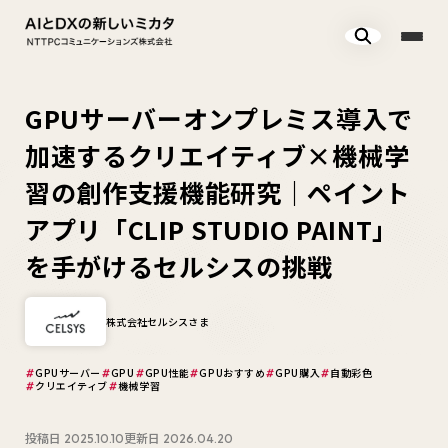
GPUサーバーオンプレミス導入で
加速するクリエイティブ×機械学
習の創作支援機能研究｜ペイント
アプリ「CLIP STUDIO PAINT」
を手がけるセルシスの挑戦
株式会社セルシスさま
GPUサーバー
GPU
GPU性能
GPUおすすめ
GPU購入
自動彩色
クリエイティブ
機械学習
投稿日
更新日
2025.10.10
2026.04.20