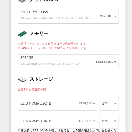
AMD EPYC 9355
¥528,000
(32core/64thread)(256MB L3 Cache)(3.55GHz/TB 4.4GHz)
メモリー
※選択したCPUにより対応クロック数が異なります
※GPUメモリ
（288GB×8）
の2倍以上を推奨します
3072GB
¥18,552,000
128GB RDIMM DDR5-6400MT/s ECC × 24枚
ストレージ
合計8本まで選択可能
E1.S NVMe 1.92TB
2本
¥230,000
E1.S NVMe 3.84TB
6本
¥381,000
※選択肢にSAS, NVMeが無い場合でも、ご希望の場合はお問い合わせくだ