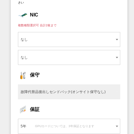
さい
NIC
複数種類選択可 合計2枚まで
なし
0枚
なし
0枚
保守
故障代替品後出しセンドバック(オンサイト保守なし)
保証
5年
GPUカードについては、3年保証となります