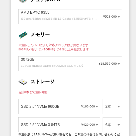
AMD EPYC 9355
¥528,000
(32core/64thread)(256MB L3 Cache)(3.55GHz/TB 4.4GHz)
メモリー
※選択したCPUにより対応クロック数が異なります
※GPUメモリ
（141GB×8）
の2倍以上を推奨します
3072GB
¥18,552,000
128GB RDIMM DDR5-6400MT/s ECC × 24枚
ストレージ
合計8本まで選択可能
SSD 2.5" NVMe 960GB
2本
¥160,000
SSD 2.5" NVMe 3.84TB
6本
¥420,000
※選択肢にSAS, NVMeが無い場合でも、ご希望の場合はお問い合わせくだ