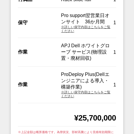
Pro support翌営業日オ
ンサイト 36か月間
保守
1
※詳しい保守内容はこちらをご覧
ください
APJ Dell ホワイトグロ
作業
ーブ サービス(物理設
1
置・廃材回収)
ProDeploy Plus(Dellエ
ンジニアによる導入・
作業
1
構築作業)
※詳しい保守内容はこちらをご覧
ください
¥25,700,000
※上記金額は概算価格です。為替状況、部材高騰により見積有効期限に