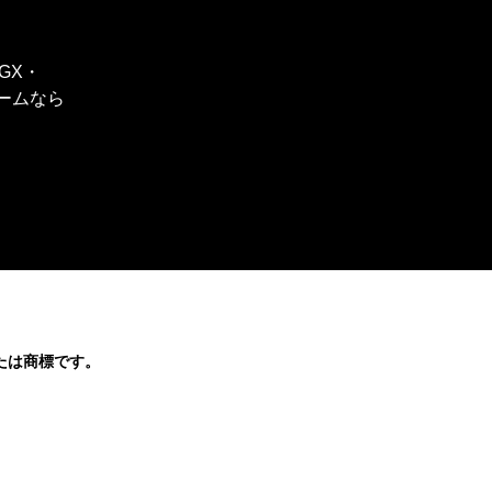
DGX・
ォームなら
たは商標です。