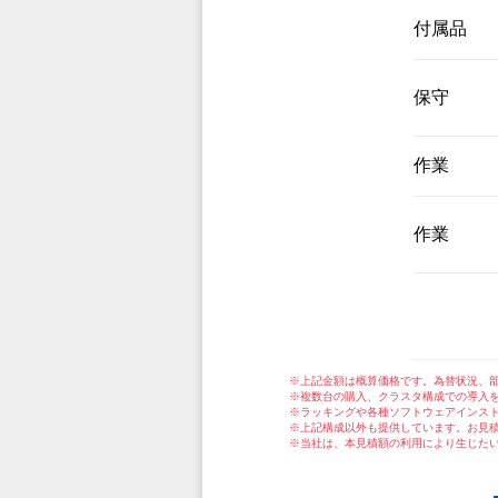
付属品
保守
作業
作業
※上記金額は概算価格です。為替状況、
※複数台の購入、クラスタ構成での導入
※ラッキングや各種ソフトウェアインス
※上記構成以外も提供しています。お見
※当社は、本見積額の利用により生じた