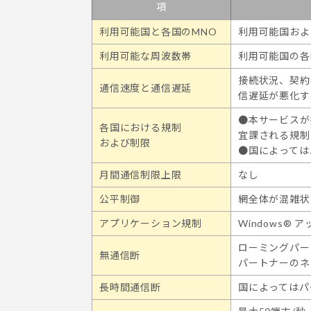
項
利用可能国と各国のMNO
利用可能国およ
利用可能な周波数帯
利用可能国の各
接続状況、契約
通信速度と通信遅延
信遅延が悪化す
●本サービスが
各国における規制
宜課される規制
および制限
●国によっては
月間通信制限上限
なし
公平制御
網全体が混雑状
アプリケーション規制
Windows
ローミングパー
無通信断
パートナーのネ
長時間通信断
国によってはパ