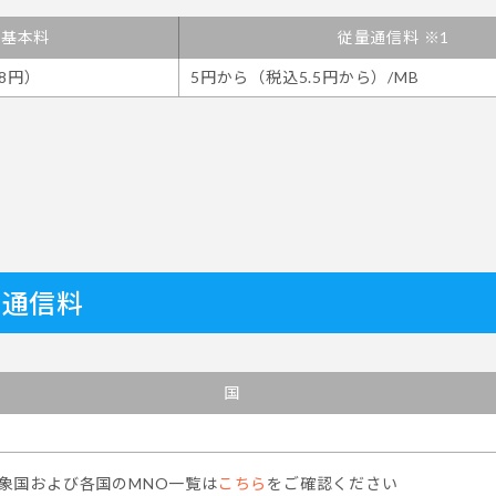
基本料
従量通信料 ※1
98円）
5円から（税込5.5円から）/MB
。
量通信料
国
象国および各国のMNO一覧は
こちら
をご確認ください