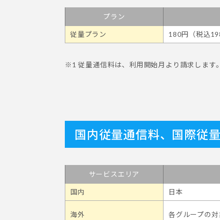
プラン
従量プラン
180円（税込1
※1 従量通信料は、利用開始月より請求します
国内従量通信料、国際従
サービスエリア
国内
日本
海外
各グループの対